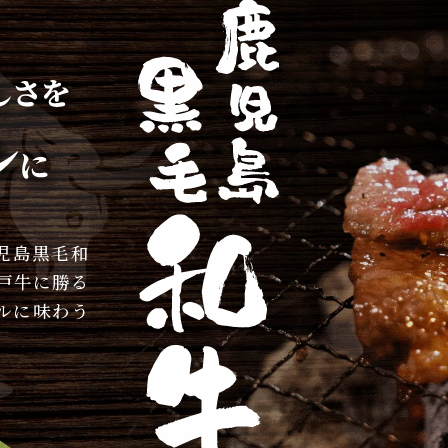
児島黒毛和
戸牛に勝る
ルに味わう