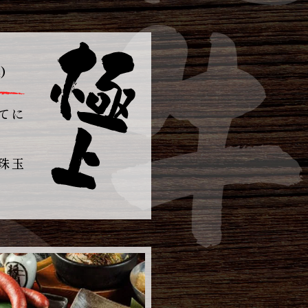
）
てに
珠玉